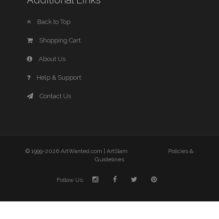
Additional Links
Back to Top
Shopping Cart
About Us
Help & Support
Contact Us
© 1999-2026 ArtWanted.com |
ArtSlam
Policies &
Guidelines
Follow Us: