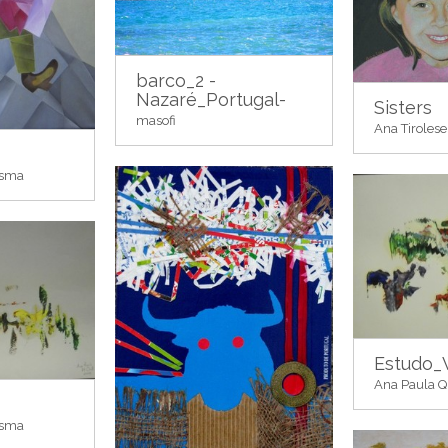
barco_2 -
Nazaré_Portugal-
Sisters
masofi
Ana Tirolese
esma
Estudo_
Ana Paula 
esma