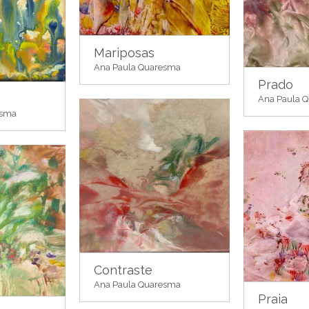
Mariposas
Ana Paula Quaresma
Prado
Ana Paula 
esma
Contraste
Ana Paula Quaresma
Praia