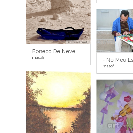
Boneco De Neve
masofi
- No Meu Es
masofi