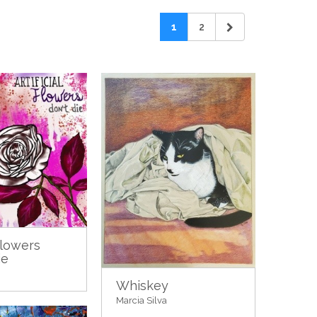
1
2
Flowers
ie
Whiskey
Marcia Silva