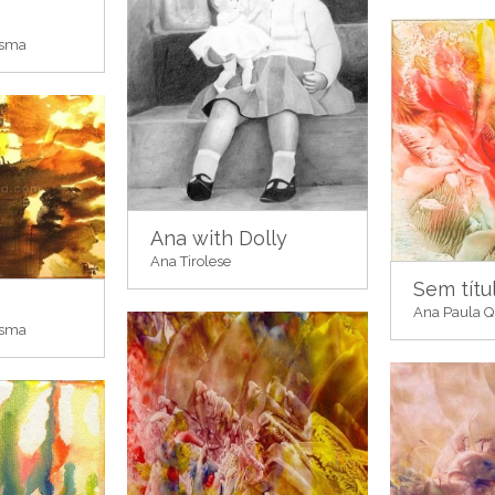
esma
Ana with Dolly
Ana Tirolese
Sem títu
Ana Paula 
esma