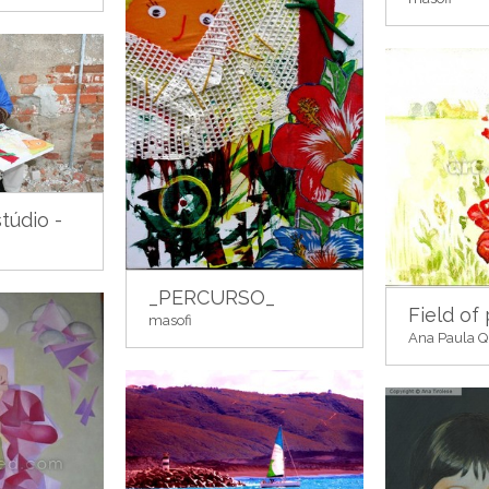
túdio -
_PERCURSO_
Field of
masofi
Ana Paula 