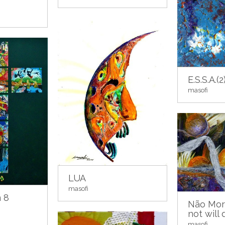
E.S.S.A.(2
masofi
LUA
masofi
 8
Não Mor
not will 
masofi