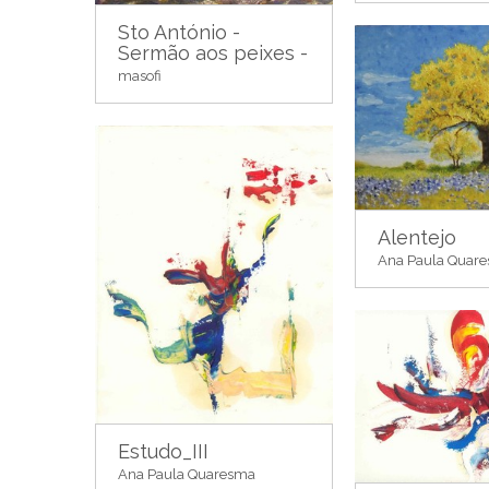
Sto António -
Sermão aos peixes -
masofi
Alentejo
Ana Paula Quar
Estudo_III
Ana Paula Quaresma