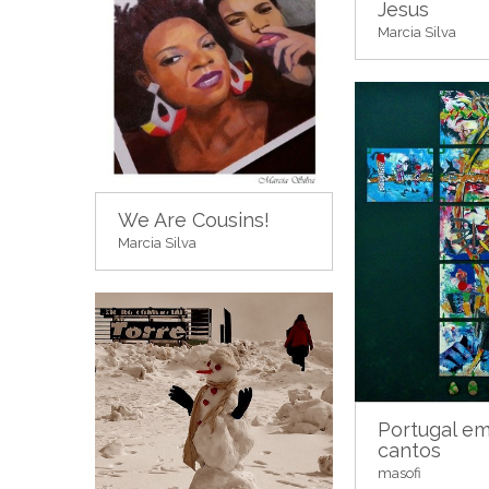
Jesus
Marcia Silva
We Are Cousins!
Marcia Silva
Portugal em
cantos
masofi