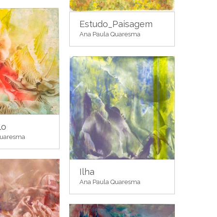
Estudo_Paisagem
Ana Paula Quaresma
lo
Quaresma
Ilha
Ana Paula Quaresma