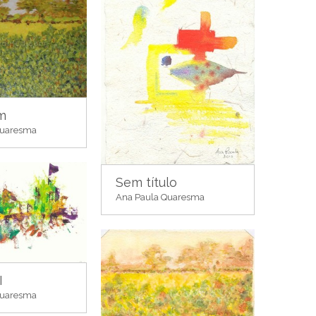
m
Quaresma
Sem título
Ana Paula Quaresma
I
Quaresma