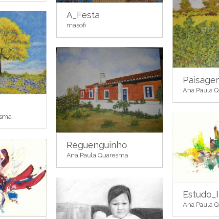
A_Festa
masofi
Paisage
Ana Paula 
esma
Reguenguinho
Ana Paula Quaresma
Estudo_I
Ana Paula 