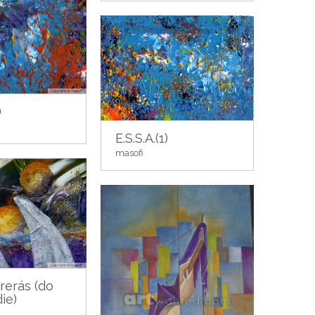
)
E.S.S.A.(1)
masofi
rerás (do
die)