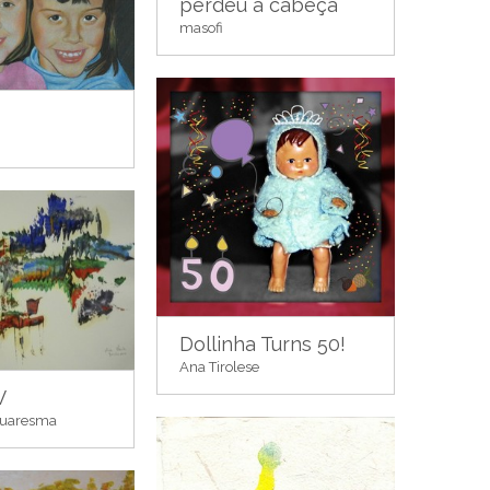
perdeu a cabeça
masofi
Dollinha Turns 50!
Ana Tirolese
V
Quaresma